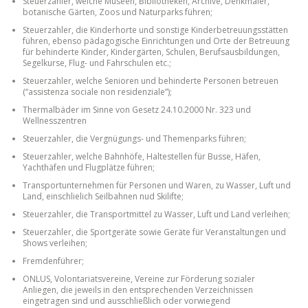
Steuerzahler, welche Museen, Bibliotheken, Archive, Denkmäler,
botanische Gärten, Zoos und Naturparks führen;
Steuerzahler, die Kinderhorte und sonstige Kinderbetreuungsstätten
führen, ebenso pädagogische Einrichtungen und Orte der Betreuung
für behinderte Kinder, Kindergärten, Schulen, Berufsausbildungen,
Segelkurse, Flug- und Fahrschulen etc.;
Steuerzahler, welche Senioren und behinderte Personen betreuen
(“assistenza sociale non residenziale”);
Thermalbäder im Sinne von Gesetz 24.10.2000 Nr. 323 und
Wellnesszentren
Steuerzahler, die Vergnügungs- und Themenparks führen;
Steuerzahler, welche Bahnhöfe, Haltestellen für Busse, Häfen,
Yachthäfen und Flugplätze führen;
Transportunternehmen für Personen und Waren, zu Wasser, Luft und
Land, einschlielich Seilbahnen nud Skilifte;
Steuerzahler, die Transportmittel zu Wasser, Luft und Land verleihen;
Steuerzahler, die Sportgeräte sowie Geräte für Veranstaltungen und
Shows verleihen;
Fremdenführer;
ONLUS, Volontariatsvereine, Vereine zur Förderung sozialer
Anliegen, die jeweils in den entsprechenden Verzeichnissen
eingetragen sind und ausschließlich oder vorwiegend