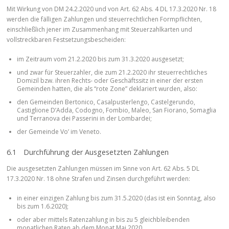
Mit Wirkung von DM 24.2.2020 und von Art. 62 Abs. 4 DL 17.3.2020 Nr. 18
werden die fälligen Zahlungen und steuerrechtlichen Formpflichten,
einschließlich jener im Zusammenhang mit Steuerzahlkarten und
vollstreckbaren Festsetzungsbescheiden:
im Zeitraum vom 21.2.2020 bis zum 31.3.2020 ausgesetzt;
und zwar für Steuerzahler, die zum 21.2.2020 ihr steuerrechtliches
Domizil bzw. ihren Rechts- oder Geschäftssitz in einer der ersten
Gemeinden hatten, die als “rote Zone” deklariert wurden, also:
den Gemeinden Bertonico, Casalpusterlengo, Castelgerundo,
Castiglione D’Adda, Codogno, Fombio, Maleo, San Fiorano, Somaglia
und Terranova dei Passerini in der Lombardei;
der Gemeinde Vo’ im Veneto.
6.1 Durchführung der Ausgesetzten Zahlungen
Die ausgesetzten Zahlungen müssen im Sinne von Art. 62 Abs. 5 DL
17.3.2020 Nr. 18 ohne Strafen und Zinsen durchgeführt werden:
in einer einzigen Zahlung bis zum 31.5.2020 (das ist ein Sonntag, also
bis zum 1.6.2020);
oder aber mittels Ratenzahlung in bis zu 5 gleichbleibenden
monatlichen Raten ab dem Monat Mai 2020.