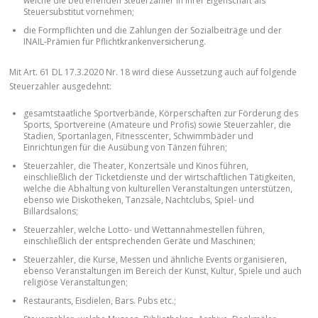
welche die betreffenden Steuerzahler in ihrer Eigenschaft als
Steuersubstitut vornehmen;
die Formpflichten und die Zahlungen der Sozialbeiträge und der
INAIL-Prämien für Pflichtkrankenversicherung.
Mit Art. 61 DL 17.3.2020 Nr. 18 wird diese Aussetzung auch auf folgende
Steuerzahler ausgedehnt:
gesamtstaatliche Sportverbände, Körperschaften zur Förderung des
Sports, Sportvereine (Amateure und Profis) sowie Steuerzahler, die
Stadien, Sportanlagen, Fitnesscenter, Schwimmbäder und
Einrichtungen für die Ausübung von Tänzen führen;
Steuerzahler, die Theater, Konzertsäle und Kinos führen,
einschließlich der Ticketdienste und der wirtschaftlichen Tätigkeiten,
welche die Abhaltung von kulturellen Veranstaltungen unterstützen,
ebenso wie Diskotheken, Tanzsäle, Nachtclubs, Spiel- und
Billardsalons;
Steuerzahler, welche Lotto- und Wettannahmestellen führen,
einschließlich der entsprechenden Geräte und Maschinen;
Steuerzahler, die Kurse, Messen und ähnliche Events organisieren,
ebenso Veranstaltungen im Bereich der Kunst, Kultur, Spiele und auch
religiöse Veranstaltungen;
Restaurants, Eisdielen, Bars. Pubs etc.;