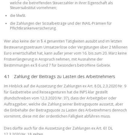
welche die betreffenden Steuerzahler in ihrer Eigenschaft als
Steuersubstitut vornehmen;
die MwSt.
die Zahlungen der Sozialbeiträge und der INAIL-Prämien für
Pflichtkrankenversicherung.
Wer also keine der in § 4 genannten Tätigkeiten ausübt und im letzten
Besteuerungszeitraum Umsatzerlöse oder Vergütungen über 2 Millionen
Euro erwirtschaftet hat, kann außer jener vom 16. bis zum 20. März keine
Fristverlängerung in Anspruch nehmen, mit Ausnahme der
Bestimmungen ex § 6 und 7 für besonders betroffene Gebiete.
4.1 Zahlung der Beitrags zu Lasten des Arbeitnehmers
Im Hinblick auf die Aussetzung der Zahlungen ex Art. 8 DL 2.3.2020 Nr. 9
für Gasbetriebe und Reiseagenturen hat die INPS klar gestellt
(Rundschreiben vom 12.3.2020 Nr. 37), dass der Arbeitgeber oder
Auftraggeber, welche die Zahlung seiner Beitragsquote aussetzt, aber
die Einbehalte der Beitragsquote zu Lasten des Arbeitnehmers dennoch
vornimmt, diese mit der ordentlichen Fälligkeit abführen muss.
Dies dürfte auch für die Aussetzung der Zahlungen ex Art. 61 DL
17.3.2020 Nr. 18 gelten.