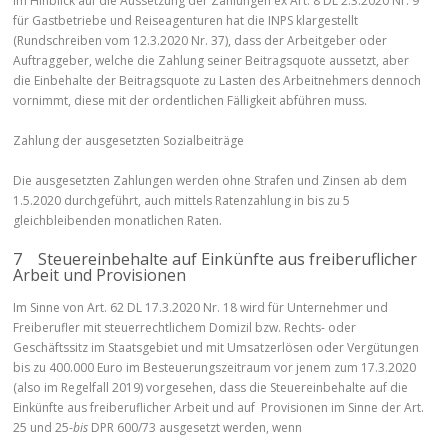
Im Hinblick auf die Aussetzung der Zahlungen ex Art. 8 DL 2.3.2020 Nr. 9
für Gastbetriebe und Reiseagenturen hat die INPS klargestellt
(Rundschreiben vom 12.3.2020 Nr. 37), dass der Arbeitgeber oder
Auftraggeber, welche die Zahlung seiner Beitragsquote aussetzt, aber
die Einbehalte der Beitragsquote zu Lasten des Arbeitnehmers dennoch
vornimmt, diese mit der ordentlichen Fälligkeit abführen muss.
Zahlung der ausgesetzten Sozialbeiträge
Die ausgesetzten Zahlungen werden ohne Strafen und Zinsen ab dem
1.5.2020 durchgeführt, auch mittels Ratenzahlung in bis zu 5
gleichbleibenden monatlichen Raten.
7 Steuereinbehalte auf Einkünfte aus freiberuflicher
Arbeit und Provisionen
Im Sinne von Art. 62 DL 17.3.2020 Nr. 18 wird für Unternehmer und
Freiberufler mit steuerrechtlichem Domizil bzw. Rechts- oder
Geschäftssitz im Staatsgebiet und mit Umsatzerlösen oder Vergütungen
bis zu 400.000 Euro im Besteuerungszeitraum vor jenem zum 17.3.2020
(also im Regelfall 2019) vorgesehen, dass die Steuereinbehalte auf die
Einkünfte aus freiberuflicher Arbeit und auf Provisionen im Sinne der Art.
25 und 25-
bis
DPR 600/73 ausgesetzt werden, wenn