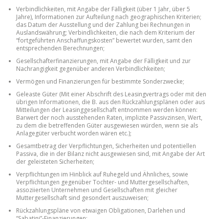
Verbindlichkeiten, mit Angabe der Fälligkeit (über 1 Jahr, über 5
Jahre), Informationen zur Aufteilung nach geographischen Kriterien;
das Datum der Ausstellung und der Zahlung bei Rechnungen in
Auslandswährung; Verbindlichkeiten, die nach dem Kriterium der
“fortgeführten Anschaffungskosten” bewertet wurden, samt den
entsprechenden Berechnungen;
Gesellschafterfinanzierungen, mit Angabe der Fälligkeit und zur
Nachrangigkeit gegenüber anderen Verbindlichkeiten;
Vermögen und Finanzierungen für bestimmte Sonderzwecke;
Geleaste Güter (Mit einer Abschrift des Leasingvertrags oder mit den
übrigen Informationen, die B. aus den Rückzahlungsplänen oder aus
Mitteilungen der Leasinggesellschaft entnommen werden können:
Barwert der noch ausstehenden Raten, implizite Passivzinsen, Wert,
zu dem die betreffenden Güter ausgewiesen würden, wenn sie als
Anlagegüter verbucht worden wären etc.);
Gesamtbetrag der Verpflichtungen, Sicherheiten und potentiellen
Passiva, die in der Bilanz nicht ausgewiesen sind, mit Angabe der Art
der geleisteten Sicherheiten;
Verpflichtungen im Hinblick auf Ruhegeld und Ähnliches, sowie
Verpflichtungen gegenüber Tochter- und Muttergesellschaften,
assoziierten Unternehmen und Gesellschaften mit gleicher
Muttergesellschaft sind gesondert auszuweisen;
Rückzahlungspläne von etwaigen Obligationen, Darlehen und
“Sabatini”-Finanzierungen;