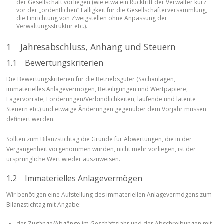
der Gesellschaft vorliegen (wie etwa ein Rücktritt der Verwalter kurz
vor der „ordentlichen“ Fälligkeit für die Gesellschafterversammlung,
die Einrichtung von Zweigstellen ohne Anpassung der
Verwaltungsstruktur etc.).
1 Jahresabschluss, Anhang und Steuern
1.1 Bewertungskriterien
Die Bewertungskriterien für die Betriebsgüter (Sachanlagen,
immaterielles Anlagevermögen, Beteiligungen und Wertpapiere,
Lagervorräte, Forderungen/Verbindlichkeiten, laufende und latente
Steuern etc.) und etwaige Änderungen gegenüber dem Vorjahr müssen
definiert werden.
Sollten zum Bilanzstichtag die Gründe für Abwertungen, die in der
Vergangenheit vorgenommen wurden, nicht mehr vorliegen, ist der
ursprüngliche Wert wieder auszuweisen.
1.2 Immaterielles Anlagevermögen
Wir benötigen eine Aufstellung des immateriellen Anlagevermögens zum
Bilanzstichtag mit Angabe:
der Zugänge/Abgänge im Geschäftsjahr und der Abschreibungen mit